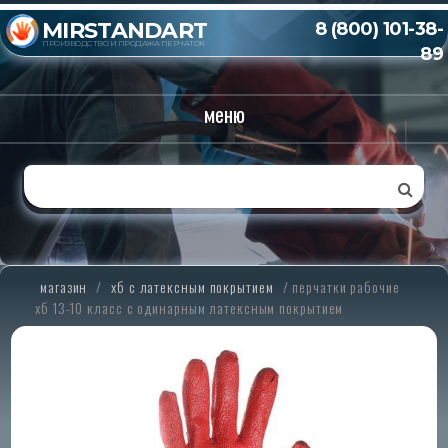
MIRSTANDART
8 (800) 101-38-
ПРОИЗВОДСТВО И ПРОДАЖА ПЕРЧАТОК
89
меню
магазин
/
хб с латексным покрытием
/
перчатки рабочие
хб 13-10 класс с одинарным латексным покрытием